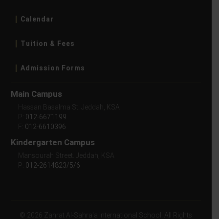
Calendar
Tuition & Fees
Admission Forms
Main Campus
Hassan Basalma St. Jeddah, KSA
P:
012-6671199
F:
012-6610396
Kindergarten Campus
Mansourah Street. Jeddah, KSA
P:
012-2614823/5/6
© 2026 Zahrat Al-Sahra'a International School. All Rights