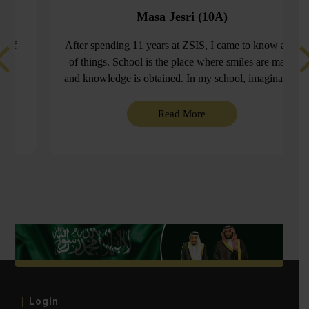
Masa Jesri (10A)
roof
After spending 11 years at ZSIS, I came to know a lot
t me
of things. School is the place where smiles are made
reat
and knowledge is obtained. In my school, imagination
e of
isn’t fettered , it’s embraced. Yes, it’s tiring, yes it’s
ecome
stressful; however, we have supporting teachers that
Read More
 and
got our backs.
n my
 In
s
s be.
Login