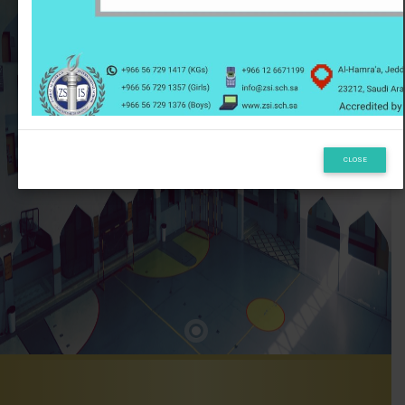
Access the Forms:
CLOSE
http://www.zsi.sch.sa/EN/post.aspx?postID=5085
New Students may access our eRegistration Portal by clicking
here:
http://e-registration.zsi.sch.sa/